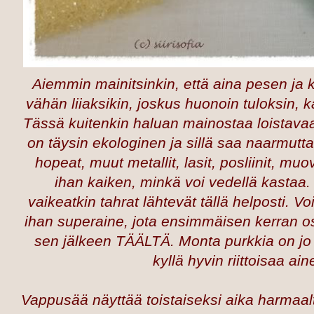
Aiemmin mainitsinkin, että aina pesen ja k
vähän liiaksikin, joskus huonoin tuloksin, k
Tässä kuitenkin haluan mainostaa loistavaa
on täysin ekologinen ja sillä saa naarmutt
hopeat, muut metallit, lasit, posliinit, muo
ihan kaiken, minkä voi vedellä kastaa
vaikeatkin tahrat lähtevät tällä helposti. V
ihan superaine, jota ensimmäisen kerran ost
sen jälkeen
TÄÄLTÄ
. Monta purkkia on jo
kyllä hyvin riittoisaa ain
Vappusää näyttää toistaiseksi aika harmaalt