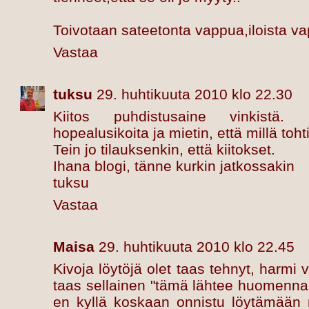
Toivotaan sateetonta vappua,iloista va
Vastaa
tuksu
29. huhtikuuta 2010 klo 22.30
Kiitos puhdistusaine vinkistä.
hopealusikoita ja mietin, että millä toht
Tein jo tilauksenkin, että kiitokset.
Ihana blogi, tänne kurkin jatkossakin
tuksu
Vastaa
Maisa
29. huhtikuuta 2010 klo 22.45
Kivoja löytöjä olet taas tehnyt, harmi 
taas sellainen "tämä lähtee huomenna ki
en kyllä koskaan onnistu löytämään 