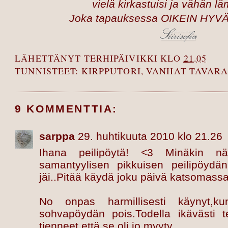
vielä kirkastuisi ja vähän lä
Joka tapauksessa OIKEIN HYV
LÄHETTÄNYT
TERHIPÄIVIKKI
KLO
21.05
TUNNISTEET:
KIRPPUTORI
,
VANHAT TAVARA
9 KOMMENTTIA:
sarppa
29. huhtikuuta 2010 klo 21.26
Ihana peilipöytä! <3 Minäkin näin
samantyylisen pikkuisen peilipöydä
jäi..Pitää käydä joku päivä katsomassa 
No onpas harmillisesti käynyt,k
sohvapöydän pois.Todella ikävästi t
tienneet,että se oli jo myyty..