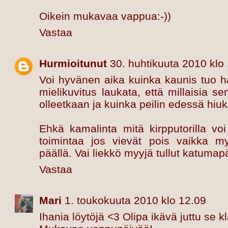
Oikein mukavaa vappua:-))
Vastaa
Hurmioitunut
30. huhtikuuta 2010 klo
Voi hyvänen aika kuinka kaunis tuo h
mielikuvitus laukata, että millaisia se
olleetkaan ja kuinka peilin edessä hiuk
Ehkä kamalinta mitä kirpputorilla voi
toimintaa jos vievät pois vaikka m
päällä. Vai liekkö myyjä tullut katumapä
Vastaa
Mari
1. toukokuuta 2010 klo 12.09
Ihania löytöjä <3 Olipa ikävä juttu se kl