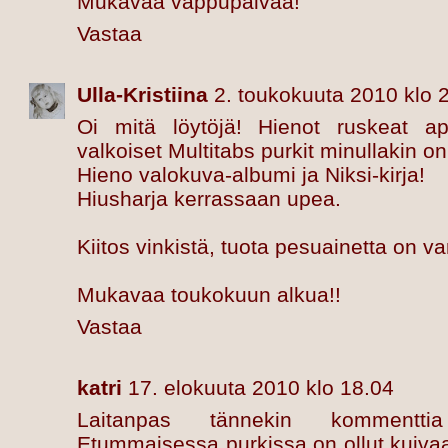
Mukavaa vappupäivää!
Vastaa
Ulla-Kristiina
2. toukokuuta 2010 klo 
Oi mitä löytöjä! Hienot ruskeat apte
valkoiset Multitabs purkit minullakin on
Hieno valokuva-albumi ja Niksi-kirja!
Hiusharja kerrassaan upea.
Kiitos vinkistä, tuota pesuainetta on va
Mukavaa toukokuun alkua!!
Vastaa
katri
17. elokuuta 2010 klo 18.04
Laitanpas tännekin kommenttia
Etummaisessa purkissa on ollut kuivaa/