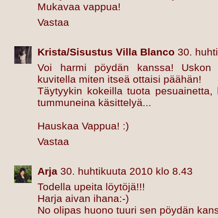
Mukavaa vappua!
Vastaa
Krista/Sisustus Villa Blanco
30. huht
Voi harmi pöydän kanssa! Uskon m
kuvitella miten itseä ottaisi päähän!
Täytyykin kokeilla tuota pesuainetta, 
tummuneina käsittelyä...
Hauskaa Vappua! :)
Vastaa
Arja
30. huhtikuuta 2010 klo 8.43
Todella upeita löytöjä!!!
Harja aivan ihana:-)
No olipas huono tuuri sen pöydän kans