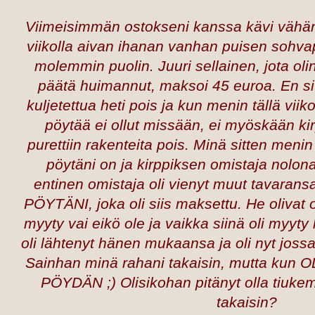
Viimeisimmän ostokseni kanssa kävi vähän 
viikolla aivan ihanan vanhan puisen sohvapö
molemmin puolin. Juuri sellainen, jota oli
päätä huimannut, maksoi 45 euroa. En si
kuljetettua heti pois ja kun menin tällä viik
pöytää ei ollut missään, ei myöskään kirp
purettiin rakenteita pois. Minä sitten men
pöytäni on ja kirppiksen omistaja nolona
entinen omistaja oli vienyt muut tavaran
PÖYTÄNI, joka oli siis maksettu. He olivat o
myyty vai eikö ole ja vaikka siinä oli myyty 
oli lähtenyt hänen mukaansa ja oli nyt joss
Sainhan minä rahani takaisin, mutta ku
PÖYDÄN ;) Olisikohan pitänyt olla tiukem
takaisin?