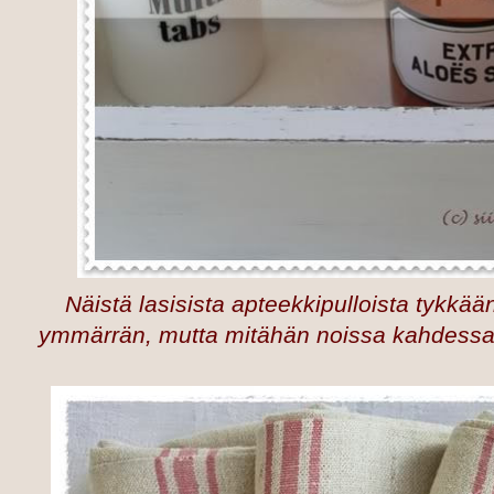
Näistä lasisista apteekkipulloista tykkään
ymmärrän, mutta mitähän noissa kahdessa